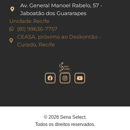
Av. General Manoel Rabelo, 57 -
Jaboatão dos Guararapes
Unidade Recife
(81) 99636-7757
CEASA, próximo ao Deskontão -
Curado, Recife
© 2026 Sena Select.
Todos os direitos reservados.