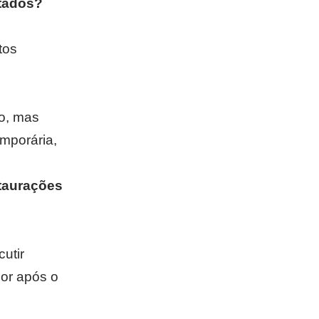
tados?
tos
o, mas
emporária,
taurações
utir
cor após o