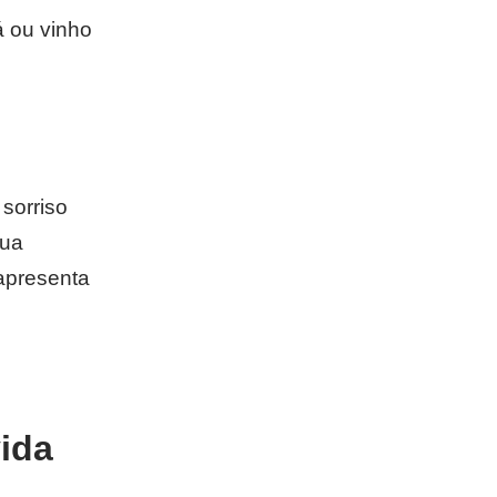
 ou vinho
sorriso
sua
apresenta
s
ida