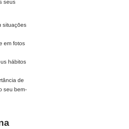
s seus
 situações
e em fotos
us hábitos
tância de
 o seu bem-
na