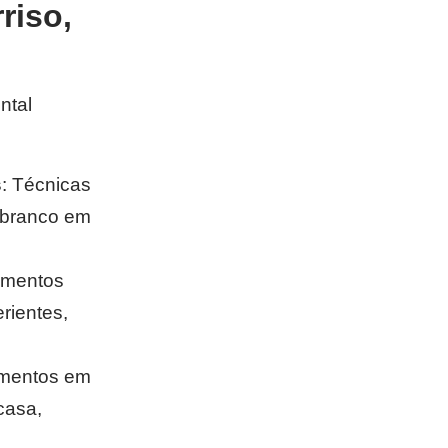
riso,
ntal
s
: Técnicas
 branco em
imentos
erientes,
amentos em
casa,
.