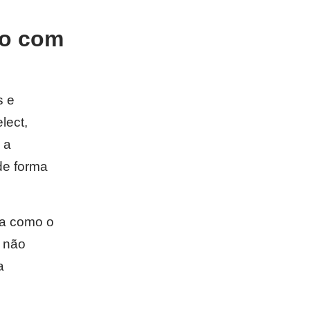
so com
s e
lect,
 a
de forma
ra como o
r não
a