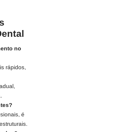
s
ental
mento no
s rápidos,
adual,
.
ntes?
sionais, é
struturais.