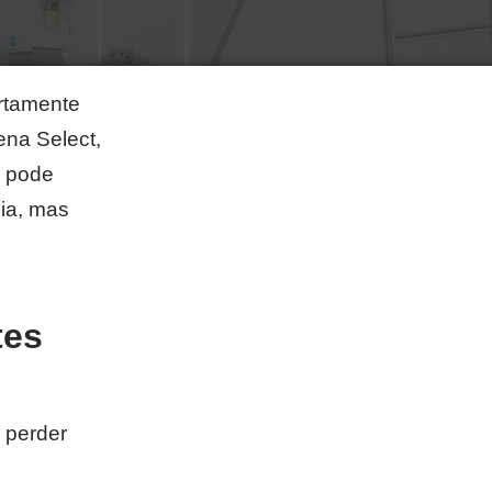
ertamente
ena Select,
e pode
ia, mas
tes
 perder